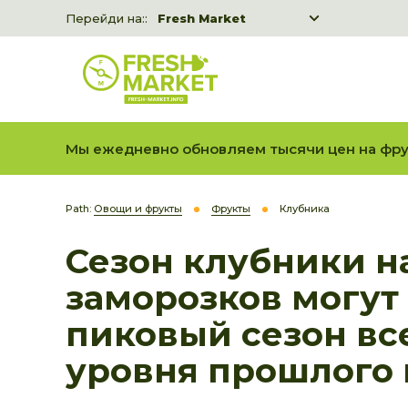
Перейди на::
Fresh Market
Freshka
Fresh Market event B2B
Мы ежедневно обновляем тысячи цен на фру
Path:
Овощи и фрукты
Фрукты
Клубника
Сезон клубники на
заморозков могут 
пиковый сезон вс
уровня прошлого 