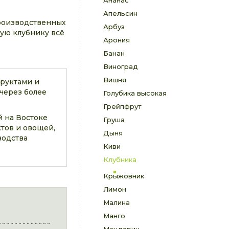
Ананас
Апельсин
производственных
Арбуз
кую клубнику всё
Арония
Банан
Виноград
Вишня
фруктами и
через более
Голубика высокая
Грейпфрут
й на Востоке
Груша
тов и овощей,
Дыня
водства
Киви
Клубника
Крыжовник
Лимон
Малина
Манго