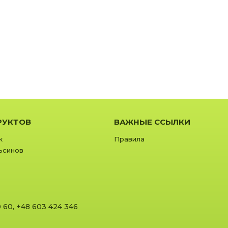
РУКТОВ
ВАЖНЫЕ ССЫЛКИ
к
Правила
ьсинов
0 60
,
+48 603 424 346