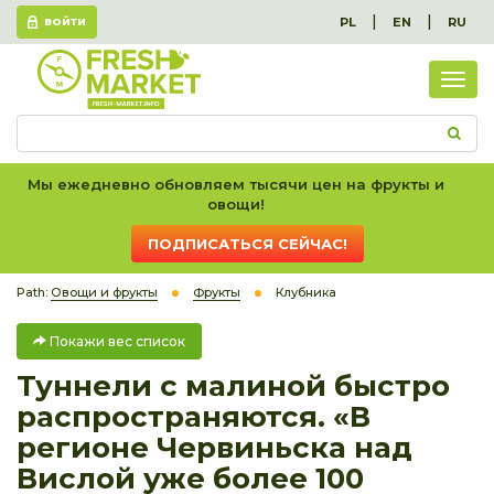
|
|
PL
EN
RU
ВОЙТИ
Пок
вес
спис
Мы ежедневно обновляем тысячи цен на фрукты и
овощи!
ПОДПИСАТЬСЯ СЕЙЧАС!
Path:
Овощи и фрукты
Фрукты
Клубника
Покажи вес список
Туннели с малиной быстро
распространяются. «В
регионе Червиньска над
Вислой уже более 100