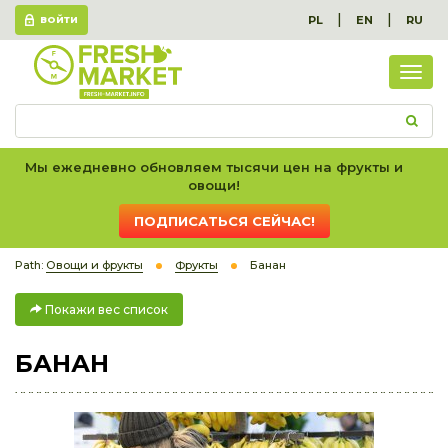
|
|
PL
EN
RU
ВОЙТИ
Пок
вес
спис
Мы ежедневно обновляем тысячи цен на фрукты и
овощи!
ПОДПИСАТЬСЯ СЕЙЧАС!
Path:
Овощи и фрукты
Фрукты
Банан
Покажи вес список
БАНАН