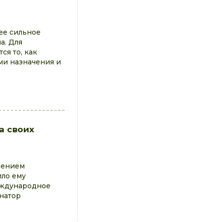
ее сильное
а. Для
я то, как
ми назначения и
а своих
рением
ило ему
еждународное
инатор