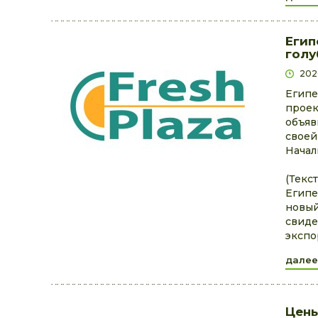
Егип
голу
202
Египе
проек
объяв
своей
Нача
(Текст
Египе
новый
свиде
экспо
далее
Цены