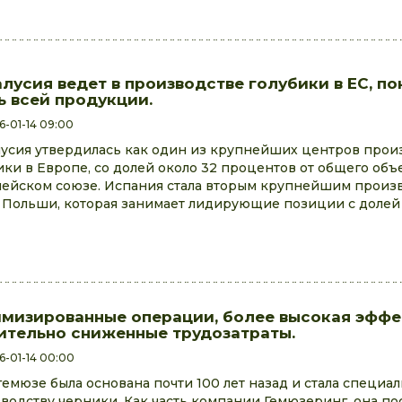
лусия ведет в производстве голубики в ЕС, п
ь всей продукции.
6-01-14 09:00
усия утвердилась как один из крупнейших центров прои
ики в Европе, со долей около 32 процентов от общего объ
ейском союзе. Испания стала вторым крупнейшим произ
 Польши, которая занимает лидирующие позиции с долей 
мизированные операции, более высокая эффе
ительно сниженные трудозатраты.
6-01-14 00:00
емюзе была основана почти 100 лет назад и стала специа
водству черники. Как часть компании Гемюзеринг, она по