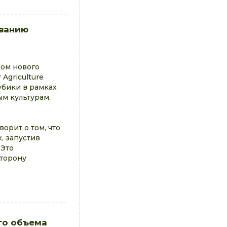
иванию
ком нового
Agriculture
убики в рамках
м культурам.
оворит о том, что
, запустив
 Это
сторону
го объема