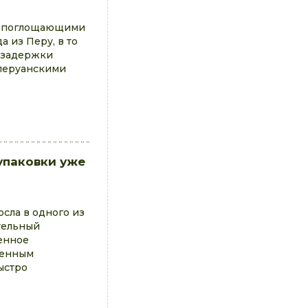
и, поглощающими
 из Перу, в то
а задержки
 перуанскими
упаковки уже
сла в одного из
тельный
менное
ленным
ыстро