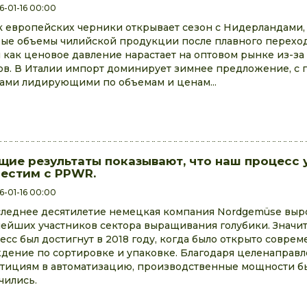
6-01-16 00:00
 европейских черники открывает сезон с Нидерландам
ые объемы чилийской продукции после плавного перехода
 как ценовое давление нарастает на оптовом рынке из-з
ов. В Италии импорт доминирует зимнее предложение, с
ами лидирующими по объемам и ценам...
щие результаты показывают, что наш процесс 
естим с PPWR.
6-01-16 00:00
следнее десятилетие немецкая компания Nordgemüse выро
ейших участников сектора выращивания голубики. Значи
есс был достигнут в 2018 году, когда было открыто совре
дение по сортировке и упаковке. Благодаря целенаправ
тициям в автоматизацию, производственные мощности б
чились.