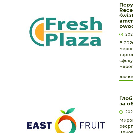
Перу
Rece
świa
amer
owoc
202
В 202
мероп
торго
сфоку
мероп
далее
Глоб
за о
202
Миров
реорг
ценов