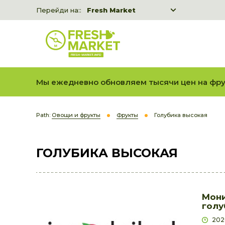
Перейди на::
Fresh Market
Freshka
Fresh Market event B2B
Мы ежедневно обновляем тысячи цен на фру
Path:
Овощи и фрукты
Фрукты
Голубика высокая
ГОЛУБИКА ВЫСОКАЯ
Мони
голу
202