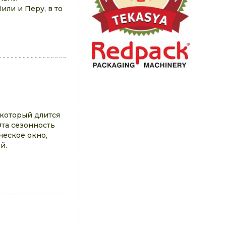
ли и Перу, в то
 который длится
Эта сезонность
ческое окно,
й.