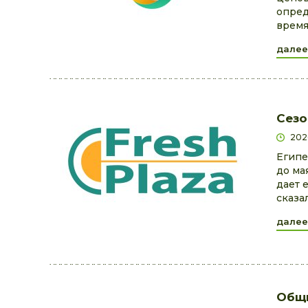
опред
время
далее
Сезо
202
Египе
до ма
дает 
сказа
далее
Общи