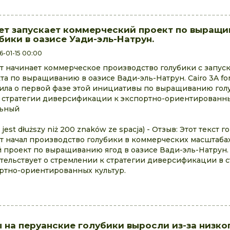
ет запускает коммерческий проект по выращ
бики в оазисе Уади-эль-Натрун.
6-01-15 00:00
т начинает коммерческое производство голубики с запус
та по выращиванию в оазисе Вади-эль-Натрун. Cairo 3A for 
ила о первой фазе этой инициативы по выращиванию гол
 стратегии диверсификации к экспортно-ориентированны
льный
 jest dłuższy niż 200 znaków ze spacja) - Отзыв: Этот текст г
т начал производство голубики в коммерческих масштабах
 проект по выращиванию ягод в оазисе Вади-эль-Натрун.
тельствует о стремлении к стратегии диверсификации в 
ртно-ориентированных культур.
 на перуанские голубики выросли из-за низко