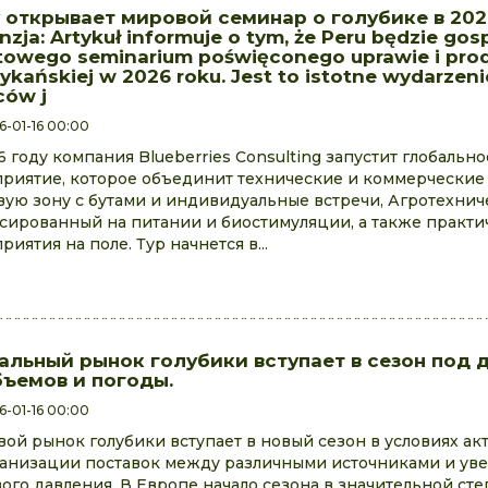
 открывает мировой семинар о голубике в 202
nzja: Artykuł informuje o tym, że Peru będzie go
towego seminarium poświęconego uprawie i prod
ykańskiej w 2026 roku. Jest to istotne wydarzeni
ów j
6-01-16 00:00
6 году компания Blueberries Consulting запустит глобальн
риятие, которое объединит технические и коммерческие
вую зону с бутами и индивидуальные встречи, Агротехниче
сированный на питании и биостимуляции, а также практи
риятия на поле. Тур начнется в...
альный рынок голубики вступает в сезон под 
бъемов и погоды.
6-01-16 00:00
ой рынок голубики вступает в новый сезон в условиях ак
анизации поставок между различными источниками и ув
ого давления. В Европе начало сезона в значительной ст