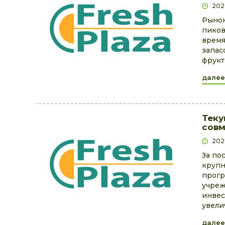
202
Рынок
пиков
время
запас
фрукт
далее
Теку
совм
202
За по
крупн
прогр
учреж
инвес
увели
далее