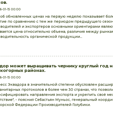
ов.
6-01-15 00:00
 об обновленных ценах на первую неделю показывает бол
тие по сравнению с тем же периодом предыдущего сезон
водителей и экспортеров основными ориентирами являютс
вается цена относительно объема, различия между рынка
водительность органической продукции...
дор может выращивать чернику круглый год н
когорных районах.
6-01-15 00:00
есс Эквадора в значительной степени обусловлен расши
анитарных протоколов в более чем 30 странах, что позвол
сифицировать направления экспорта и укрепить своё м
тствие", - пояснил Себастьян Муньос, генеральный коорд
орской Федерации Производителей Голубики.