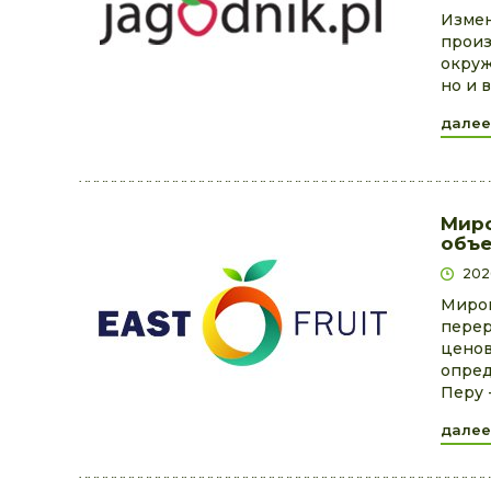
Измен
произ
окруж
но и 
далее
Миро
объе
202
Миров
перер
ценов
опред
Перу 
далее