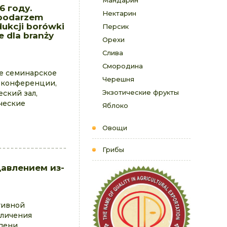
Мандарин
6 году.
Нектарин
spodarzem
ukcji borówki
Персик
e dla branży
Орехи
Слива
Смородина
ое семинарское
Черешня
 конференции,
Экзотические фрукты
ский зал,
ческие
Яблоко
Овощи
Грибы
давлением из-
тивной
еличения
епени