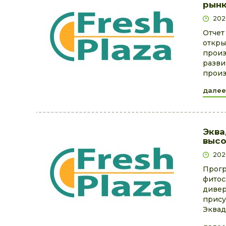
рынк
202
Отчет
откры
произ
разви
произ
далее
Эква
высо
202
Прогр
фитос
дивер
прису
Эквад