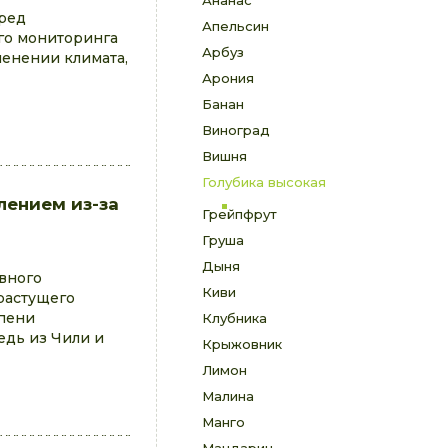
Ананас
еред
Апельсин
го мониторинга
Арбуз
менении климата,
Арония
Банан
Виноград
Вишня
Голубика высокая
лением из-за
Грейпфрут
Груша
Дыня
ивного
Киви
растущего
епени
Клубника
едь из Чили и
Крыжовник
Лимон
Малина
Манго