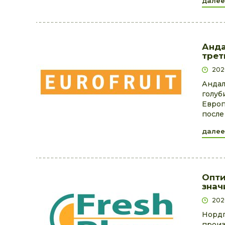
далее
Анда
трет
202
Андал
голуб
Европ
после
далее
Опти
знач
202
Нордг
произ