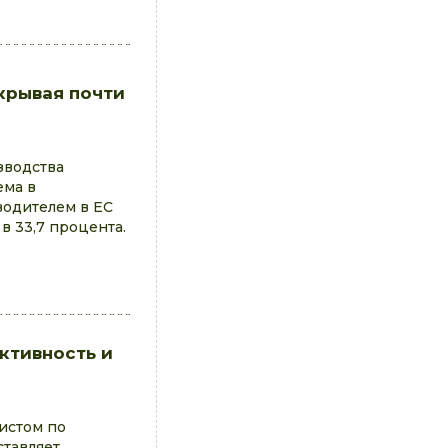
окрывая почти
зводства
ема в
водителем в ЕС
в 33,7 процента.
ктивность и
листом по
ставляет