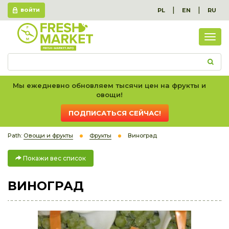
|
|
PL
EN
RU
ВОЙТИ
Пок
вес
спис
Мы ежедневно обновляем тысячи цен на фрукты и
овощи!
ПОДПИСАТЬСЯ СЕЙЧАС!
Path:
Овощи и фрукты
Фрукты
Виноград
Покажи вес список
ВИНОГРАД