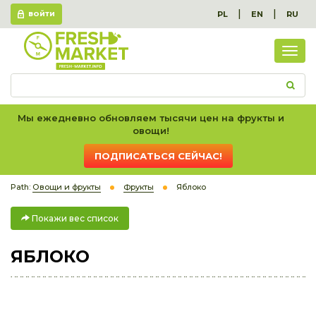
|
|
PL
EN
RU
ВОЙТИ
Пок
вес
спис
Мы ежедневно обновляем тысячи цен на фрукты и
овощи!
ПОДПИСАТЬСЯ СЕЙЧАС!
Path:
Овощи и фрукты
Фрукты
Яблоко
Покажи вес список
ЯБЛОКО