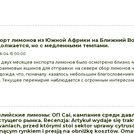
орт лимонов из Южной Африки на Ближний В
олжается, но с медленными темпами.
6-04-15 00:00
 двух месяцев экспорта лимонов было осмотрено близко 4,
раммовых ящиков для отправки: на севере сбор лимонов 
 дождя, что, поначалу, казалось небольшим благословением
. Текущее перемирие наблюдается с огромным интересом
лийские лимоны: ОП Cai, кампания среди дав
стущего рынка. Recenzja: Artykuł wydaje się tra
aniach, przed którymi stoi sektor uprawy cytru
snącym rynkiem i presją na obniżkę kosztów. Oma