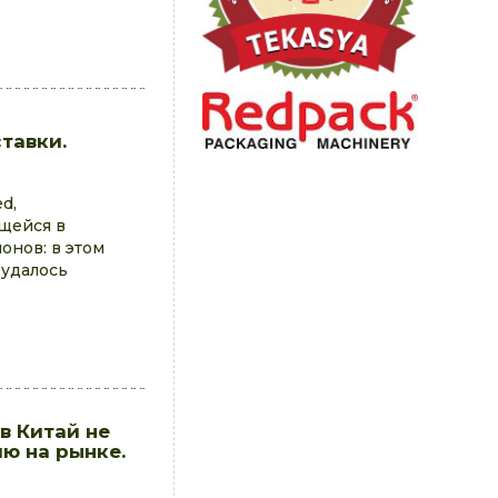
тавки.
d,
ющейся в
онов: в этом
 удалось
в Китай не
ю на рынке.