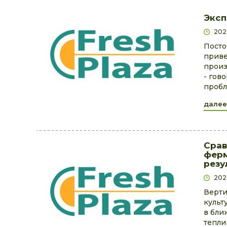
Эксп
202
Посто
приве
произ
- гов
пробл
далее
Срав
ферм
резу
202
Верти
культ
в бли
тепли