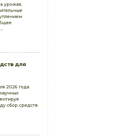
а урожая,
чительные
туплением
общее
..
дств для
я 2026 года.
 научных
центируя
ду сбор средств