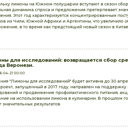
льку лимоны на Южном полушарии вступают в сезон сбор
льная динамика спроса и предложения претерпевает зна
ения. Этот год характеризуется концентрированным пос
ов из Чили, Южной Африки и Аргентины, что увеличило 
ожение, в то время как предстоящий новый сезон в Китае.
ны для исследований: возвращается сбор сре
а Веронези.
6-04-21 00:00
ния "Лимоны для исследований" будет активна до 30 апрел
проект, запущенный в 2017 году, направлен на поддержку
дований и продвижение профилактического питания, ак
ние на использовании лимона в кулинарии. В прошлом го
г значительных результатов.