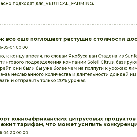
асно подходят для_VERTICAL_FARMING.
к все еще поглощает растущие стоимости дос
6-05-04 00:00
о, к концу апреля, по словам Якобуса ван Стадена из Sunfe
тингового подразделения компании Soleil Citrus, базиру
рейт, они были бы уже более чем на полпути к урожаю лим
из-за неслыханного количества и длительности дождей им
вать и отправить только 20% урожая.
орт южноафриканских цитрусовых продуктов 
ежит тарифам, что может усилить конкуренци
6-04-30 00:00