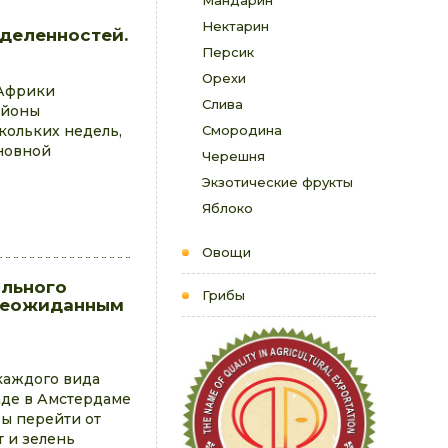
Мандарин
Нектарин
еделенностей.
Персик
Орехи
 Африки
Слива
айоны
кольких недель,
Смородина
сновной
Черешня
Экзотические фрукты
Яблоко
Овощи
ального
Грибы
 неожиданным
каждого вида
аде в Амстердаме
вы перейти от
 и зелень