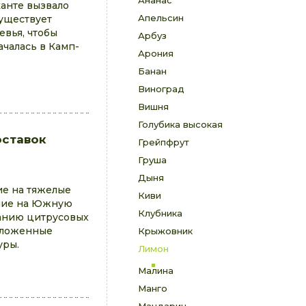
Ананас
канте вызвало
Апельсин
уществует
евья, чтобы
Арбуз
чалась в Камп-
Арония
Банан
Виноград
Вишня
Голубика высокая
оставок
Грейпфрут
Груша
Дыня
е на тяжелые
Киви
яние на Южную
Клубника
анию цитрусовых
оложенные
Крыжовник
уры.
Лимон
Малина
Манго