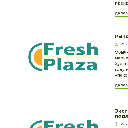
прекр
далее
Рыно
202
Обычн
марке
Худсп
году 
упако
далее
Эксп
подл
202