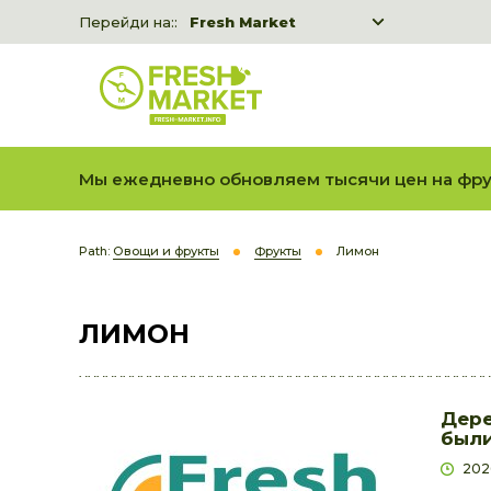
Перейди на::
Fresh Market
Freshka
Fresh Market event B2B
Мы ежедневно обновляем тысячи цен на фру
Path:
Овощи и фрукты
Фрукты
Лимон
ЛИМОН
Дере
были
202