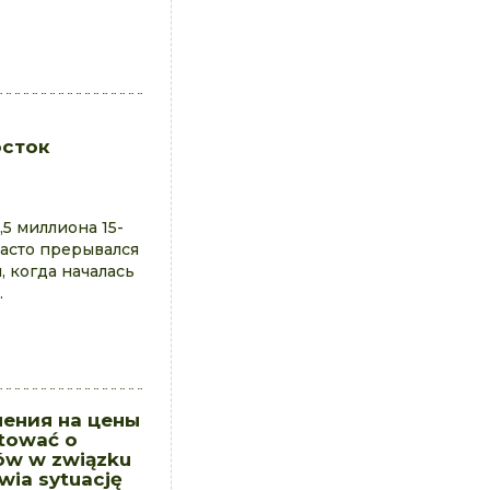
осток
5 миллиона 15-
часто прерывался
, когда началась
.
ления на цены
ktować o
sów w związku
wia sytuację