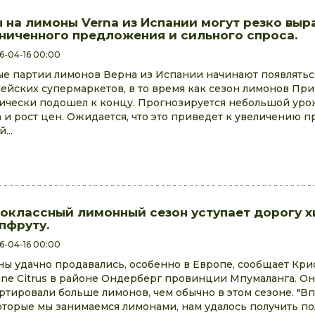
 на лимоны Verna из Испании могут резко выра
ниченного предложения и сильного спроса.
6-04-16 00:00
е партии лимонов Верна из Испании начинают появляться
ейских супермаркетов, в то время как сезон лимонов П
ически подошел к концу. Прогнозируется небольшой ур
 и рост цен. Ожидается, что это приведет к увеличению 
...
оклассный лимонный сезон уступает дорогу 
пфруту.
6-04-16 00:00
ы удачно продавались, особенно в Европе, сообщает Кри
ane Citrus в районе Ондерберг провинции Мпумаланга. О
ртировали больше лимонов, чем обычно в этом сезоне. "В
которые мы занимаемся лимонами, нам удалось получить по