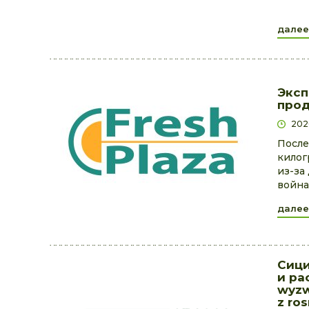
далее
Эксп
прод
202
После
килог
из-за
война
далее
Сици
и ра
wyzw
z ro