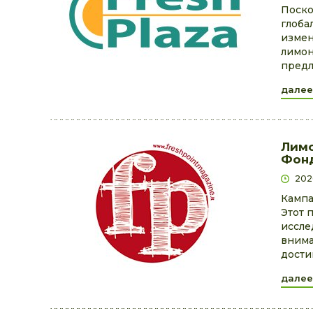
Поско
глоба
измен
лимон
предл
далее
Лимо
Фонд
202
Кампа
Этот 
иссле
внима
дости
далее