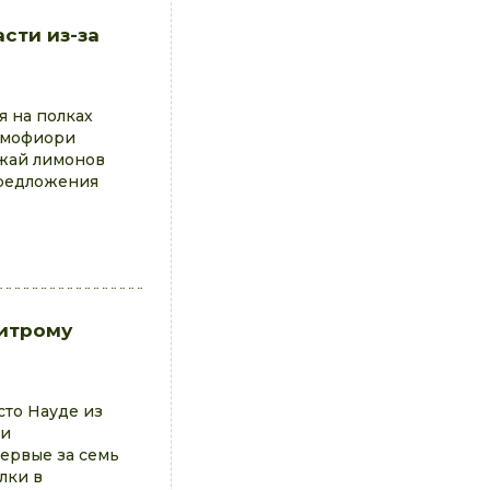
сти из-за
 на полках
римофиори
ожай лимонов
предложения
хитрому
сто Науде из
ни
первые за семь
лки в