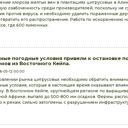
ение хлороза желтых вен в плантациях цитрусовых в Али
ую озабоченность среди производителей, поскольку не с
ия против вируса, и необходимо удалить пораженные дер
твратить его распространение. Работа по искоренению на
ксе, где 600 лимонных.
ные погодные условия привели к остановке п
нов из Восточного Кейпа.
6-05-12 00:00
овлении рынка цитрусовых необходимо обратить внимани
ные условия, которые в настоящее время оказывают вли
у. В Восточном Кейпе, крупнейшем регионе по выращив
ой Африке, выпало до 500-800 мм осадков. Фермы, расп
о к рекам, сильно затоплены, с разрушением инфраструкт