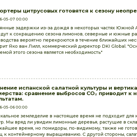
ортеры цитрусовых готовятся к сезону неопр
6-05-07 00:00
янные задержки из-за дождя в некоторых частях Южной
дут к сокращению сезона лимонов, северные и южные р
водства вероятно перекроются в течение ближайших нес
орит Яко ван Лилл, коммерческий директор DKI Global. "О
емой этого сезона является необходимость"
нение испанской салатной культуры и вертик
ерства: сравнение выбросов CO₂ приводит к
льтатам.
6-05-06 00:00
кальное земледелие в настоящее время не подходит для 
ур. Мы вряд ли увидим лимонные деревья, растущие в скл
жайшее время, но помидоры, по-видимому, также не гото
ц к контейнерному выращиванию. С другой стороны, салат