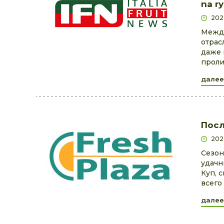
na r
202
Между
отрас
даже 
проли
далее
Посл
202
Сезон
удачн
Куп, 
всего
далее