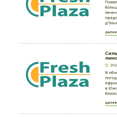
Появл
больш
лечен
предо
д'Эль
далее
Силь
лимо
202
В обн
погод
Африк
в Южн
близк
далее