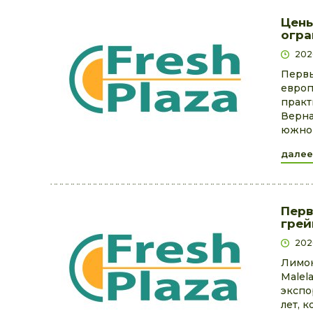
Цены
огра
202
Первы
европ
практ
Верна
южной
далее
Перв
грей
202
Лимон
Malel
экспо
лет, 