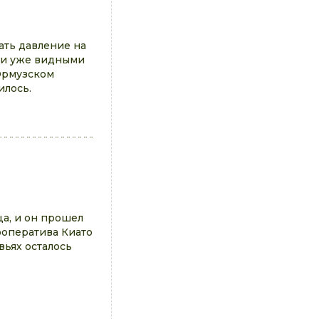
ть давление на
ми уже видными
Ормузском
илось.
ца, и он прошел
ооператива Киато
вьях осталось