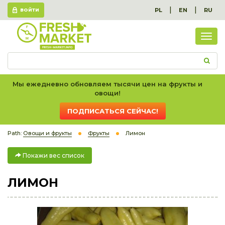
|
|
PL
EN
RU
ВОЙТИ
Пок
вес
спис
Мы ежедневно обновляем тысячи цен на фрукты и
овощи!
ПОДПИСАТЬСЯ СЕЙЧАС!
Path:
Овощи и фрукты
Фрукты
Лимон
Покажи вес список
ЛИМОН