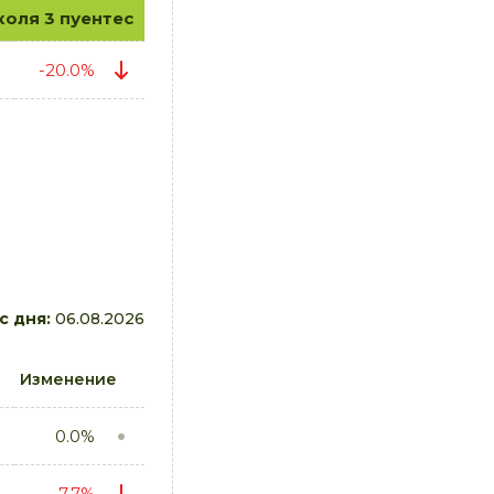
коля 3 пуентес
-20.0%
с дня:
06.08.2026
Изменение
0.0%
-7.7%