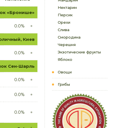
Мандарин
Нектарин
нок «Бронише»
Персик
Орехи
0.0%
Слива
Смородина
оличный, Киев
Черешня
Экзотические фрукты
0.0%
Яблоко
нок Сен-Шарль
Овощи
0.0%
Грибы
0.0%
0.0%