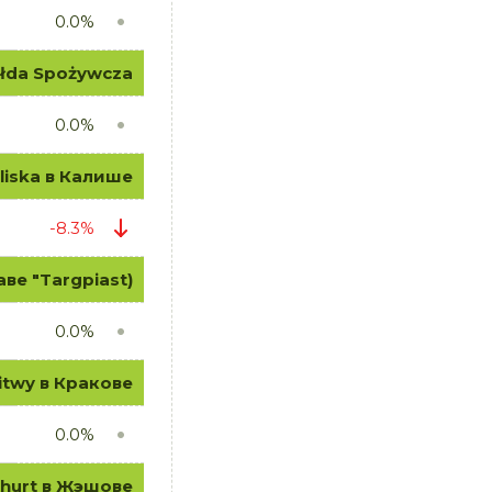
0.0%
ełda Spożywcza
0.0%
liska в Калише
-8.3%
е "Targpiast)
0.0%
twy в Кракове
0.0%
hurt в Жэшове