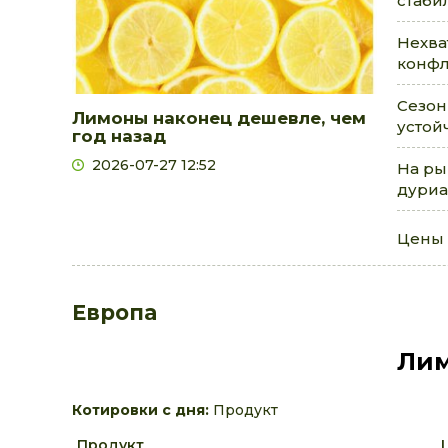
стаби
Нехва
конфл
Сезон
Лимоны наконец дешевле, чем
устой
год назад
2026-07-27 12:52
На ры
дуриа
Цены 
Европа
Лим
Котировки с дня:
Продукт
Продукт