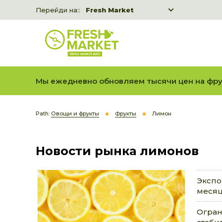
Перейди на::
Fresh Market
Freshka
Fresh Market event B2B
Мы ежедневно обновляем тысячи цен на фру
Path:
Овощи и фрукты
Фрукты
Лимон
Новости рынка лимонов
Экспо
месяц
Огран