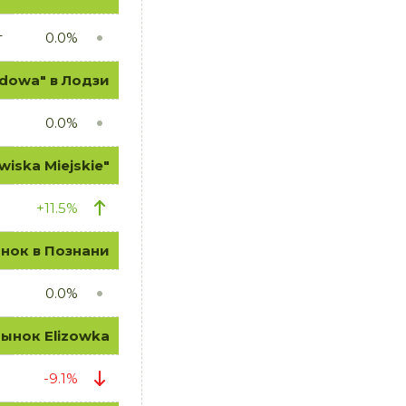
г
0.0%
dowa" в Лодзи
0.0%
ska Miejskie"
+11.5%
нок в Познани
0.0%
ынок Elizowka
-9.1%