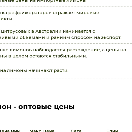
льные цены на импортные лимоны.
тка рефрижераторов отражает мировые
икты.
 цитрусовых в Австралии начинается с
чивыми объемами и ранним спросом на экспорт.
нке лимонов наблюдается расхождение, а цены на
ны в целом остаются стабильными.
на лимоны начинают расти.
он - оптовые цены
Цена мин.
Макс. цена.
Дата
Един.