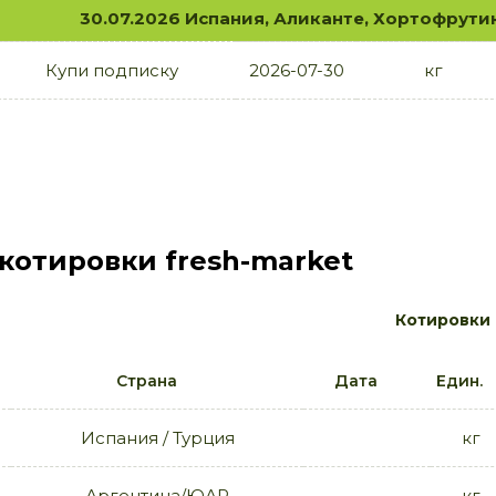
30.07.2026 Испания, Аликанте, Хортофрути
Купи подписку
2026-07-30
кг
 котировки fresh-market
Котировки 
Страна
Дата
Един.
Испания / Турция
кг
Аргентина/ЮАР
кг