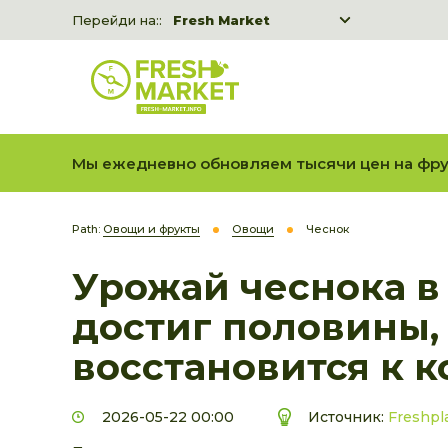
Перейди на::
Fresh Market
Freshka
Fresh Market event B2B
Мы ежедневно обновляем тысячи цен на фру
Path:
Овощи и фрукты
Овощи
Чеснок
Урожай чеснока 
достиг половины, 
восстановится к к
2026-05-22 00:00
Источник:
Freshpl