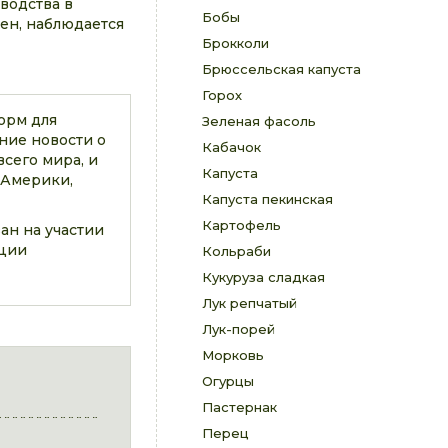
зводства в
Бобы
ен, наблюдается
Брокколи
Брюссельская капуста
Горох
орм для
Зеленая фасоль
ние новости о
Кабачок
сего мира, и
Капуста
 Америки,
Капуста пекинская
Картофель
ан на участии
ации
Кольраби
Кукуруза сладкая
Лук репчатый
Лук-порей
Морковь
Огурцы
Пастернак
Перец