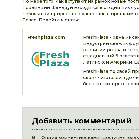
По мере того, как вступают на рынок новые пост
провинции Шаньдун находится в стадии пика ур
небольшой прирост по сравнению с прошлым го
Более. Перейти к статье
Freshplaza.com
FreshPlaza - одна из 
индустрии свежих фрук
развитии рынка и трен
ежедневный бюллетень
Латинской Америки, Ев
FreshPlaza по своей п
своих читателей, где 
бесплатных пресс-рели
Добавить комментарий
Опция комментирования доступна только