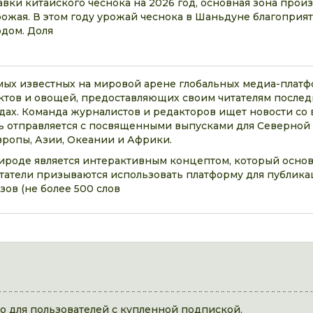
авки китайского чеснока на 2026 год, основная зона прои
ожая. В этом году урожай чеснока в Шаньдуне благоприят
дом. Доля
самых известных на мировой арене глобальных медиа-платф
тов и овощей, предоставляющих своим читателям послед
дах. Команда журналистов и редакторов ищет новости со в
 отправляется с посвященными выпусками для Северной
ропы, Азии, Океании и Африки.
рироде является интерактивным концептом, который основ
читатели призываются использовать платформу для публик
зов (не более 500 слов
 для пользователей с купленной подпиской.