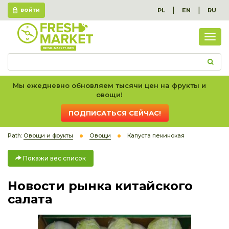
|
|
PL
EN
RU
ВОЙТИ
Пок
вес
спис
Мы ежедневно обновляем тысячи цен на фрукты и
овощи!
ПОДПИСАТЬСЯ СЕЙЧАС!
Path:
Овощи и фрукты
Овощи
Капуста пекинская
Покажи вес список
Новости рынка китайского
салата