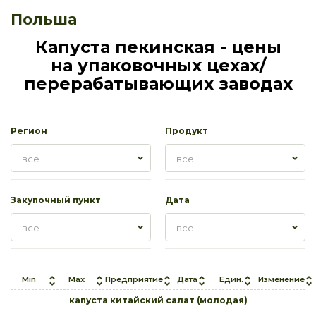
Польша
Капуста пекинская - цены
на упаковочных цехах/
перерабатывающих заводах
Регион
Продукт
все
все
Закупочный пункт
Дата
все
все
Min
Max
Предприятие
Дата
Един.
Изменение
капуста китайский салат (молодая)