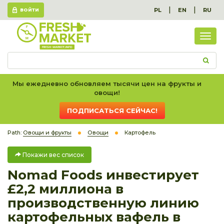
|
|
PL
EN
RU
ВОЙТИ
Пок
вес
спис
Мы ежедневно обновляем тысячи цен на фрукты и
овощи!
ПОДПИСАТЬСЯ СЕЙЧАС!
Path:
Овощи и фрукты
Овощи
Картофель
Покажи вес список
Nomad Foods инвестирует
£2,2 миллиона в
производственную линию
картофельных вафель в