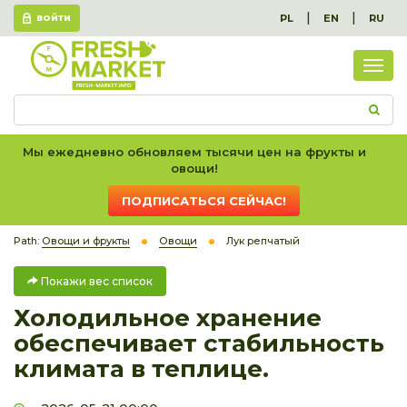
|
|
PL
EN
RU
ВОЙТИ
Пок
вес
спис
Мы ежедневно обновляем тысячи цен на фрукты и
овощи!
ПОДПИСАТЬСЯ СЕЙЧАС!
Path:
Овощи и фрукты
Овощи
Лук репчатый
Покажи вес список
Холодильное хранение
обеспечивает стабильность
климата в теплице.