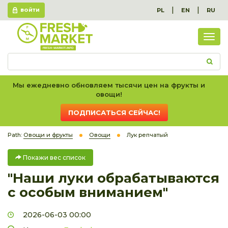
|
|
PL
EN
RU
ВОЙТИ
Пок
вес
спис
Мы ежедневно обновляем тысячи цен на фрукты и
овощи!
ПОДПИСАТЬСЯ СЕЙЧАС!
Path:
Овощи и фрукты
Овощи
Лук репчатый
Покажи вес список
"Наши луки обрабатываются
с особым вниманием"
2026-06-03 00:00