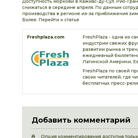
Доступность моркови в Кажиас-ду-Сул, Рио-Гран
снижаться в середине апреля. По данным сотруд
производства в регионе из-за приближения зимы
Более. Перейти к статье
Freshplaza.com
FreshPlaza - одна из 
индустрии свежих фрук
развитии рынка и трен
ежедневный бюллетень
Латинской Америки, Ев
FreshPlaza по своей п
своих читателей, где 
бесплатных пресс-рели
Добавить комментарий
Опция комментирования доступна только