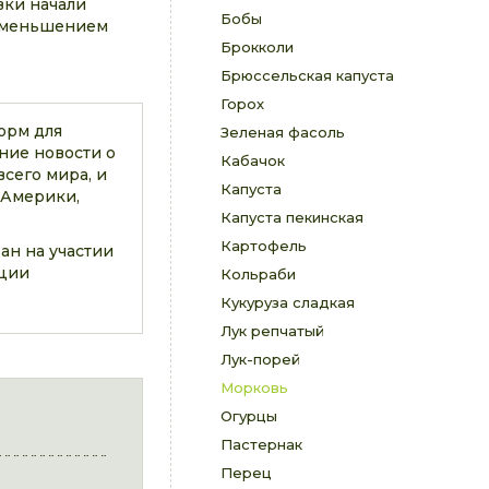
вки начали
Бобы
 уменьшением
Брокколи
Брюссельская капуста
Горох
орм для
Зеленая фасоль
ние новости о
Кабачок
сего мира, и
Капуста
 Америки,
Капуста пекинская
Картофель
ан на участии
ации
Кольраби
Кукуруза сладкая
Лук репчатый
Лук-порей
Морковь
Огурцы
Пастернак
Перец