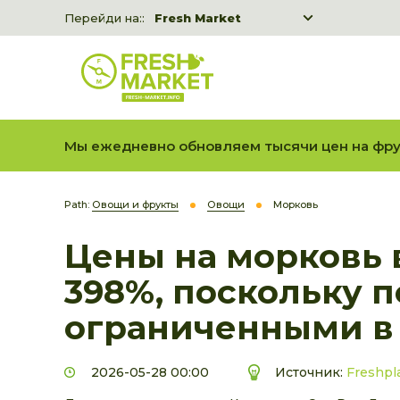
Перейди на::
Fresh Market
Freshka
Fresh Market event B2B
Мы ежедневно обновляем тысячи цен на фру
Path:
Овощи и фрукты
Овощи
Морковь
Цены на морковь 
398%, поскольку п
ограниченными в 
2026-05-28 00:00
Источник:
Freshpl