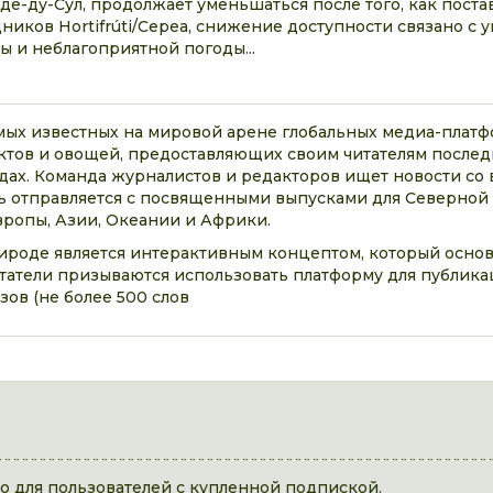
де-ду-Сул, продолжает уменьшаться после того, как поста
ников Hortifrúti/Cepea, снижение доступности связано с
 и неблагоприятной погоды...
самых известных на мировой арене глобальных медиа-платф
тов и овощей, предоставляющих своим читателям послед
дах. Команда журналистов и редакторов ищет новости со в
 отправляется с посвященными выпусками для Северной
ропы, Азии, Океании и Африки.
рироде является интерактивным концептом, который основ
читатели призываются использовать платформу для публик
зов (не более 500 слов
 для пользователей с купленной подпиской.