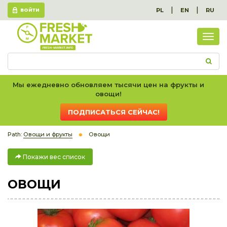
|
|
PL
EN
RU
ВОЙТИ
Пок
вес
спис
Мы ежедневно обновляем тысячи цен на фрукты и
овощи!
ПОДПИСАТЬСЯ СЕЙЧАС!
Path:
Овощи и фрукты
Овощи
Покажи вес список
ОВОЩИ