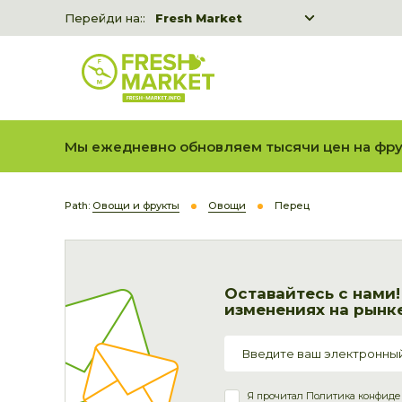
Перейди на::
Fresh Market
Freshka
Fresh Market event B2B
Мы ежедневно обновляем тысячи цен на фру
Path:
Овощи и фрукты
Овощи
Перец
Оставайтесь с нами
изменениях на рынке
Я прочитал
Политика конфиде