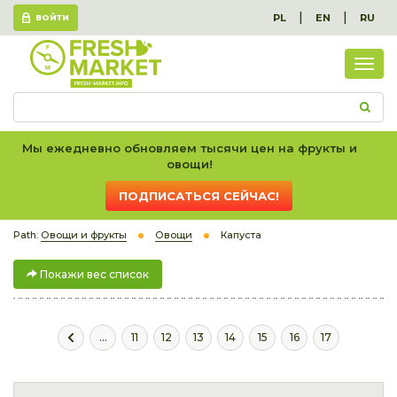
|
|
PL
EN
RU
ВОЙТИ
Пок
вес
спис
Мы ежедневно обновляем тысячи цен на фрукты и
овощи!
ПОДПИСАТЬСЯ СЕЙЧАС!
Path:
Овощи и фрукты
Овощи
Капуста
Покажи вес список
...
11
12
13
14
15
16
17