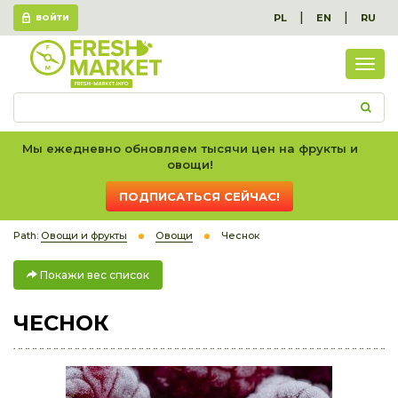
|
|
PL
EN
RU
ВОЙТИ
Пок
вес
спис
Мы ежедневно обновляем тысячи цен на фрукты и
овощи!
ПОДПИСАТЬСЯ СЕЙЧАС!
Path:
Овощи и фрукты
Овощи
Чеснок
Покажи вес список
ЧЕСНОК