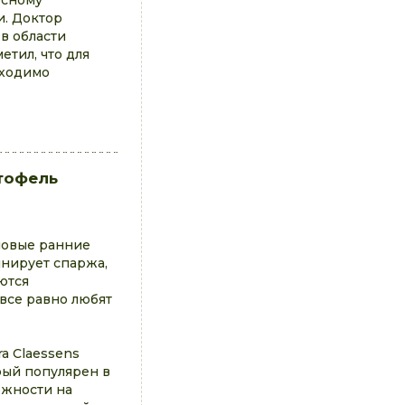
есному
и. Доктор
в области
етил, что для
бходимо
тофель
 новые ранние
инирует спаржа,
ются
все равно любят
ra Claessens
рый популярен в
ожности на