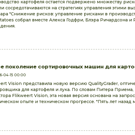
водство картофеля остается подвержено множеству риско
ли сосредотачиваются на стратегиях управления этими вы
ара "Снижение рисков: управление рисками в производст
tatoes собрал вместе Алекса Годфри, Блэра Ричардсона и 
дения.
е поколение сортировочных машин для картоф
6-04-15 00:00
eert Vision представила новую версию QualityGrader, оптич
ровщика для картофеля и лука. По словам Питера Приема,
тора Flikweert Vision, эта новая версия основана на запрос
ическом опыте и техническом прогрессе. "Пять лет назад 