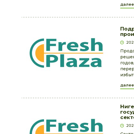
далее
Подр
прои
202
Продо
решен
годов
перер
избыт
далее
Ниге
госу
сект
202