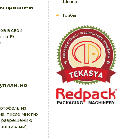
Шпинат
бы привлечь
Грибы
ов в свои
 на 19
.
упили, но
артофель из
на, после многих
по разрешению
тавщиками", -