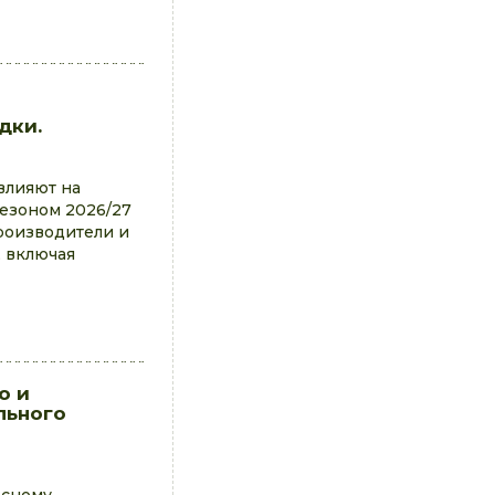
дки.
влияют на
езоном 2026/27
роизводители и
 включая
о и
льного