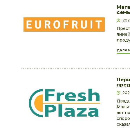
Мага
семь
2026
Прест
линей
проду
далее
Перв
пред
202
Двадц
Мальт
лет п
споро
сказал