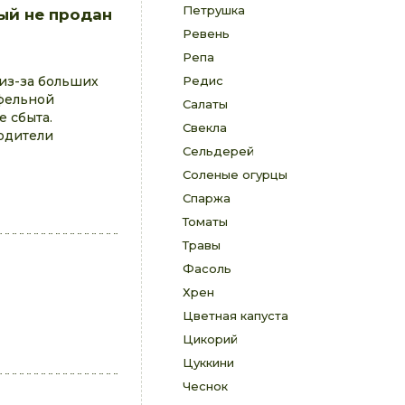
Петрушка
ый не продан
Ревень
Репа
из-за больших
Редис
фельной
Салаты
 сбыта.
Свекла
одители
Сельдерей
Соленые огурцы
Спаржа
Томаты
Травы
Фасоль
Хрен
Цветная капуста
Цикорий
Цуккини
Чеснок