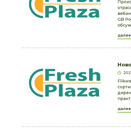
Произ
отрас
вебин
GB Po
обсуж
далее
Ново
202
Flikw
сорти
дирек
практ
далее