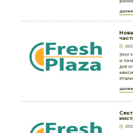
рынке
далее
Нова
част
202
Этот 
и поч
для о
макси
Итали
далее
Сект
инст
202