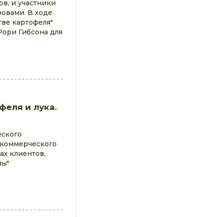
в, и участники
зовами. В ходе
ве картофеля"
Рори Гибсона для
еля и лука.
еского
 коммерческого
ах клиентов,
мы"