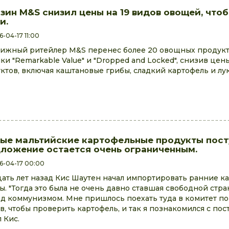
зин M&S снизил цены на 19 видов овощей, что
и.
-04-17 11:00
ижный ритейлер M&S перенес более 20 овощных продукт
ки "Remarkable Value" и "Dropped and Locked", снизив цены
ктов, включая каштановые грибы, сладкий картофель и лук
ые мальтийские картофельные продукты пост
ложение остается очень ограниченным.
6-04-17 00:00
ать лет назад Кис Шаутен начал импортировать ранние к
ы. "Тогда это была не очень давно ставшая свободной стра
од коммунизмом. Мне пришлось поехать туда в комитет 
в, чтобы проверить картофель, и так я познакомился с пос
 Кис.