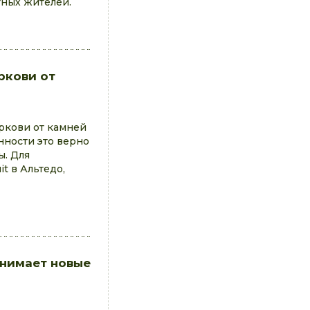
тных жителей.
ркови от
оркови от камней
нности это верно
ы. Для
t в Альтедо,
нимает новые