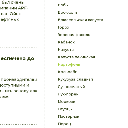
 был очень
Бобы
компании APF-
Брокколи
ь ван Ойен
нефтяных
Брюссельская капуста
Горох
Зеленая фасоль
Кабачок
Капуста
Капуста пекинская
беспечена до
Картофель
Кольраби
х производителей
Кукуруза сладкая
 доступными и
Лук репчатый
ожить основу для
Лук-порей
время
Морковь
Огурцы
Пастернак
Перец