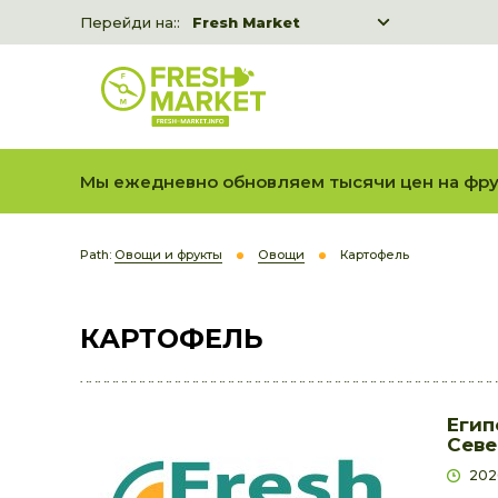
Перейди на::
Fresh Market
Freshka
Fresh Market event B2B
Мы ежедневно обновляем тысячи цен на фру
Path:
Овощи и фрукты
Овощи
Картофель
КАРТОФЕЛЬ
Егип
Севе
202