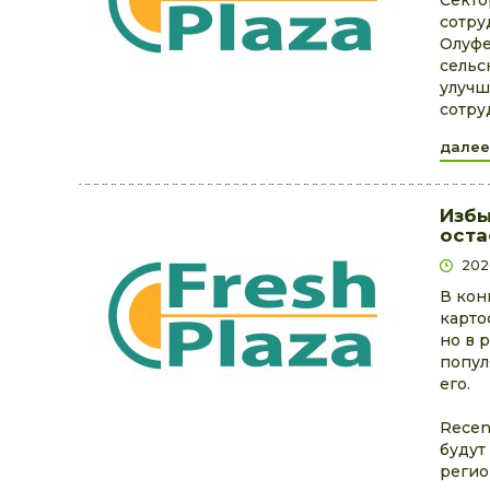
Секто
сотру
Олуфе
сельс
улучш
сотру
далее
Избы
оста
202
В кон
карто
но в 
попул
его.
Recen
будут
регио