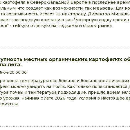
 картофеля в Северо-Западной Европе в последнее время
ильным, что создает как возможности, так и вызовы. Для 
 эта волатильность играет на их сторону. Директор Мишел
вает голландскую компанию как "моторную лодку среди 
ров" - гибкую и легкую на подъемы и спады рынка.
упность местных органических картофелях о
ла лета.
6-04-20 00:00
ре роста температуры все больше и больше органически
феля можно увидеть на полях. Как только поля становятся
тура почвы и температура подходящие, пришло время зал
о урожая, начиная с лета 2026 года. Условия в настоящее 
приятны.