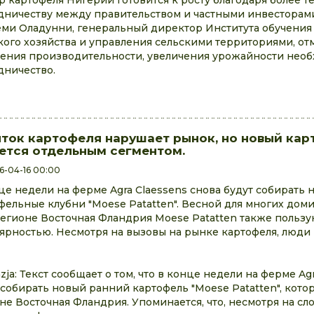
р картофеля Нигерии готовится к росту благодаря более т
дничеству между правительством и частными инвесторам
ми Оладунни, генеральный директор Института обучения 
кого хозяйства и управления сельскими территориями, отм
ения производительности, увеличения урожайности нео
дничество.
ток картофеля нарушает рынок, но новый кар
ется отдельным сегментом.
6-04-16 00:00
це недели на ферме Agra Claessens снова будут собирать
фельные клубни "Moese Patatten". Весной для многих дом
регионе Восточная Фландрия Moese Patatten также пользу
ярностью. Несмотря на вызовы на рынке картофеля, люди 
zja: Текст сообщает о том, что в конце недели на ферме Ag
 собирать новый ранний картофель "Moese Patatten", кото
не Восточная Фландрия. Упоминается, что, несмотря на сл