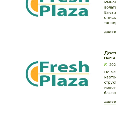
Рынок
волат
Eriva
описы
танке
далее
Дост
нача
202
По ме
карто
струк
новог
благо
далее