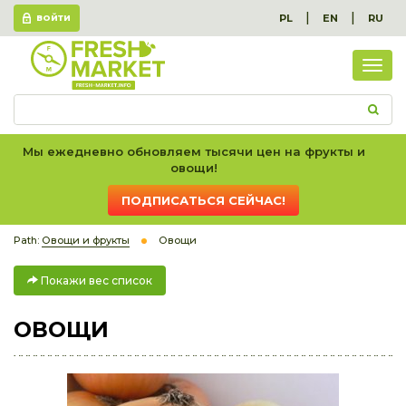
|
|
PL
EN
RU
ВОЙТИ
Пок
вес
спис
Мы ежедневно обновляем тысячи цен на фрукты и
овощи!
ПОДПИСАТЬСЯ СЕЙЧАС!
Path:
Овощи и фрукты
Овощи
Покажи вес список
ОВОЩИ